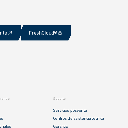
enta
FreshCloud®
prende
Soporte
Servicios posventa
es
Centros de asistencia técnica
oriales
Garantía