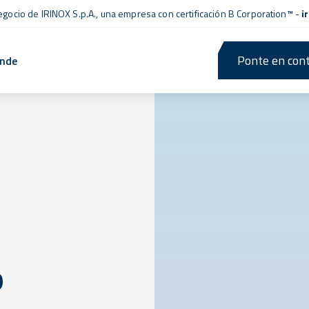
negocio de IRINOX S.p.A., una empresa con
certificación B Corporation™
-
i
Ponte en cont
ende
o