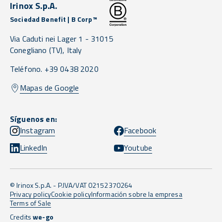
Irinox S.p.A.
Sociedad Benefit | B Corp™
Via Caduti nei Lager 1 -
31015
Conegliano
(TV),
Italy
Teléfono. +39 0438 2020
Mapas de Google
Síguenos en:
Instagram
Facebook
LinkedIn
Youtube
© Irinox S.p.A. - P.IVA/VAT 02152370264
Privacy policy
Cookie policy
Información sobre la empresa
Terms of Sale
Credits
we-go