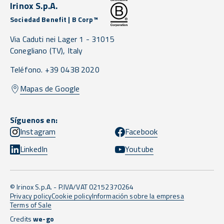
Irinox S.p.A.
Sociedad Benefit | B Corp™
Via Caduti nei Lager 1 -
31015
Conegliano
(TV),
Italy
Teléfono. +39 0438 2020
Mapas de Google
Síguenos en:
Instagram
Facebook
LinkedIn
Youtube
© Irinox S.p.A. - P.IVA/VAT 02152370264
Privacy policy
Cookie policy
Información sobre la empresa
Terms of Sale
Credits
we-go