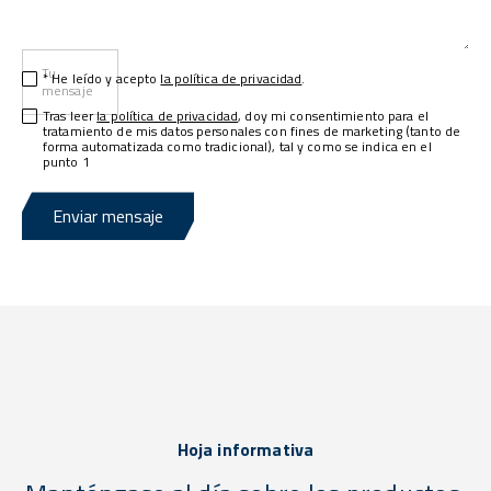
Tu
* He leído y acepto
la política de privacidad
.
mensaje
Tras leer
la política de privacidad
, doy mi consentimiento para el
tratamiento de mis datos personales con fines de marketing (tanto de
forma automatizada como tradicional), tal y como se indica en el
punto 1
Enviar mensaje
Hoja informativa