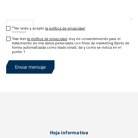
Tu
* He leído y acepto
la política de privacidad
.
mensaje
Tras leer
la política de privacidad
, doy mi consentimiento para el
tratamiento de mis datos personales con fines de marketing (tanto de
forma automatizada como tradicional), tal y como se indica en el
punto 1
Enviar mensaje
Hoja informativa