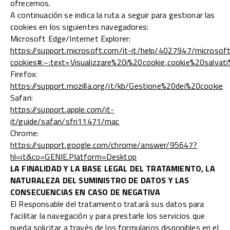
ofrecemos.
A continuación se indica la ruta a seguir para gestionar las
cookies en los siguientes navegadores:
Microsoft Edge/Internet Explorer:
https://support.microsoft.com/it-it/help/4027947/microsof
cookies#:~:text=Visualizzare%20i%20cookie,cookie%20salvat
Firefox:
https://support.mozilla.org/it/kb/Gestione%20dei%20cookie
Safari:
https://support.apple.com/it-
it/guide/safari/sfri11471/mac
Chrome:
https://support.google.com/chrome/answer/95647?
hl=it&co=GENIE.Platform=Desktop
LA FINALIDAD Y LA BASE LEGAL DEL TRATAMIENTO, LA
NATURALEZA DEL SUMINISTRO DE DATOS Y LAS
CONSECUENCIAS EN CASO DE NEGATIVA
El Responsable del tratamiento tratará sus datos para
facilitar la navegación y para prestarle los servicios que
pueda solicitar a través de los formularios disponibles en el