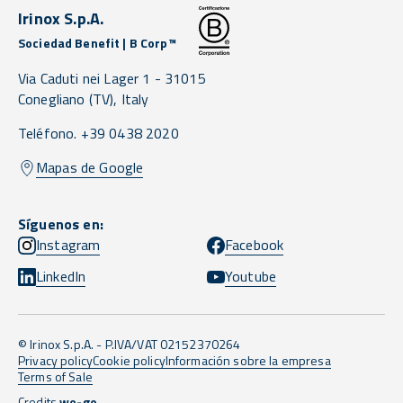
Irinox S.p.A.
Sociedad Benefit | B Corp™
Via Caduti nei Lager 1 -
31015
Conegliano
(TV),
Italy
Teléfono. +39 0438 2020
Mapas de Google
Síguenos en:
Instagram
Facebook
LinkedIn
Youtube
© Irinox S.p.A. - P.IVA/VAT 02152370264
Privacy policy
Cookie policy
Información sobre la empresa
Terms of Sale
Credits
we-go