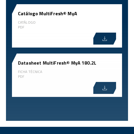
Catálogo MultiFresh® MyA
CATÁLOGO
PDF
Datasheet MultiFresh® MyA 180.2L
FICHA TÉCNICA
PDF