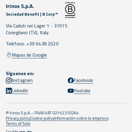
Irinox S.p.A.
Sociedad Benefit | B Corp™
Via Caduti nei Lager 1 -
31015
Conegliano
(TV),
Italy
Teléfono. +39 0438 2020
Mapas de Google
Síguenos en:
Instagram
Facebook
LinkedIn
Youtube
© Irinox S.p.A. - P.IVA/VAT 02152370264
Privacy policy
Cookie policy
Información sobre la empresa
Terms of Sale
Credits
we-go