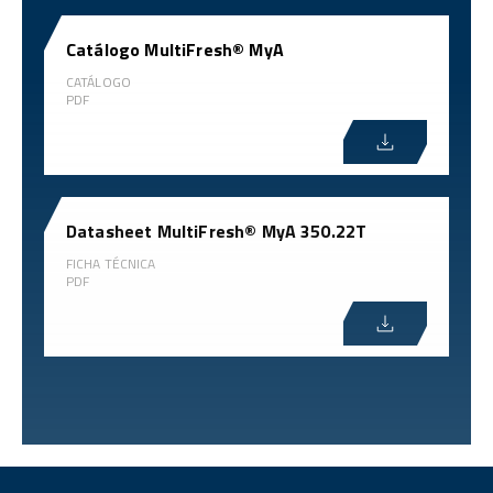
Catálogo MultiFresh® MyA
CATÁLOGO
PDF
Datasheet MultiFresh® MyA 350.22T
FICHA TÉCNICA
PDF