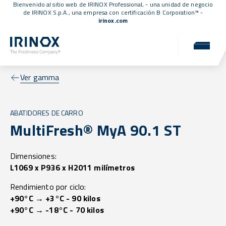
Bienvenido al sitio web de IRINOX Professional, - una unidad de negocio
de IRINOX S.p.A., una empresa con
certificación B Corporation™
-
irinox.com
Ver gamma
ABATIDORES DE CARRO
MultiFresh® MyA 90.1 ST
Dimensiones:
L1069 x P936 x H2011 milímetros
Rendimiento por ciclo:
+90°C → +3°C - 90 kilos
+90°C → -18°C - 70 kilos