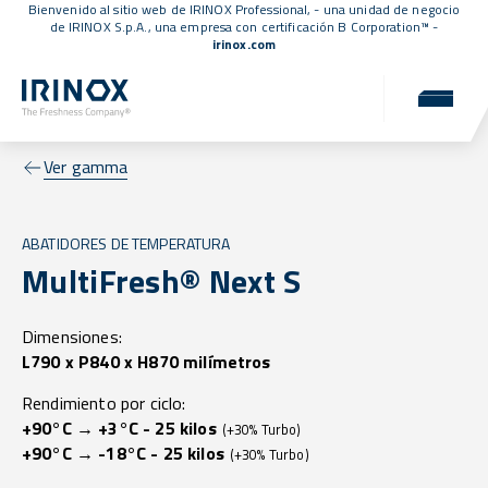
Bienvenido al sitio web de IRINOX Professional, - una unidad de negocio
de IRINOX S.p.A., una empresa con
certificación B Corporation™
-
irinox.com
Ver gamma
ABATIDORES DE TEMPERATURA
MultiFresh® Next S
Dimensiones:
L790 x P840 x H870 milímetros
Rendimiento por ciclo:
+90°C → +3°C - 25 kilos
(+30% Turbo)
+90°C → -18°C - 25 kilos
(+30% Turbo)