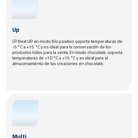
Up
CP Next UP en modo frío positivo soporta temperaturas de
-5 °C a +15 °C y es ideal para la conservación de los
productos listos para la venta. En modo chocolate, soporta
temperaturas de +10 °C a +15 °C y es ideal para el
almacenamiento de tus creaciones en chocolate.
Multi