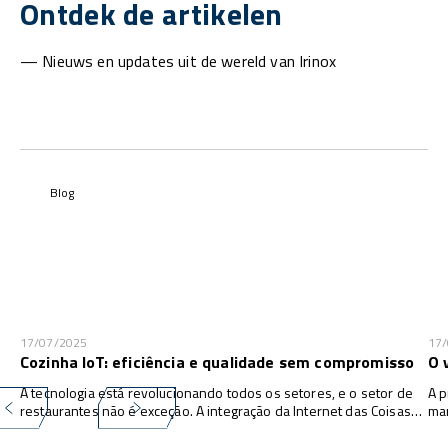
Ontdek de artikelen
— Nieuws en updates uit de wereld van Irinox
Blog
17/07/2025
17
Cozinha IoT: eficiência e qualidade sem compromisso
O 
A tecnologia está revolucionando todos os setores, e o setor de
A p
restaurantes não é exceção. A integração da Internet das Coisas
man
(IoT) nesse setor está transformando a maneira como os
pro
restaurantes operam e oferecem uma experiência mais
de 