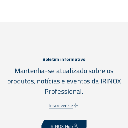
satisfatória ao cliente...
ger
Boletim informativo
Mantenha-se atualizado sobre os
produtos, notícias e eventos da IRINOX
Professional.
Inscrever-se
IRINOX Hub