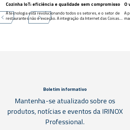
Cozinha IoT: eficiência e qualidade sem compromisso
O 
A tecnologia está revolucionando todos os setores, e o setor de
A p
restaurantes não é exceção. A integração da Internet das Coisas
man
(IoT) nesse setor está transformando a maneira como os
pro
restaurantes operam e oferecem uma experiência mais
de 
satisfatória ao cliente...
ger
Boletim informativo
Mantenha-se atualizado sobre os
produtos, notícias e eventos da IRINOX
Professional.