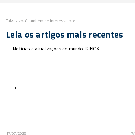
Talvez você também se interesse por
Leia os artigos mais recentes
— Notícias e atualizações do mundo IRINOX
Blog
17/07/2025
17