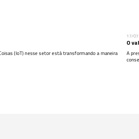
17/07
O va
 Coisas (IoT) nesse setor está transformando a maneira
A pre
conse