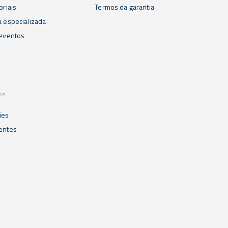
oriais
Termos da garantia
a especializada
 eventos
os
ies
ientes