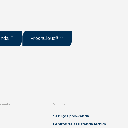
enda
FreshCloud®
prenda
Suporte
Serviços pós-venda
s
Centros de assistência técnica