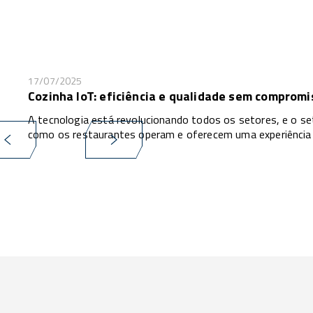
17/07/2025
Cozinha IoT: eficiência e qualidade sem compromi
A tecnologia está revolucionando todos os setores, e o se
como os restaurantes operam e oferecem uma experiência ma