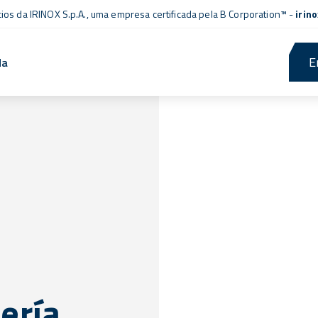
cios da IRINOX S.p.A., uma empresa
certificada pela B Corporation™
-
irin
E
da
ería