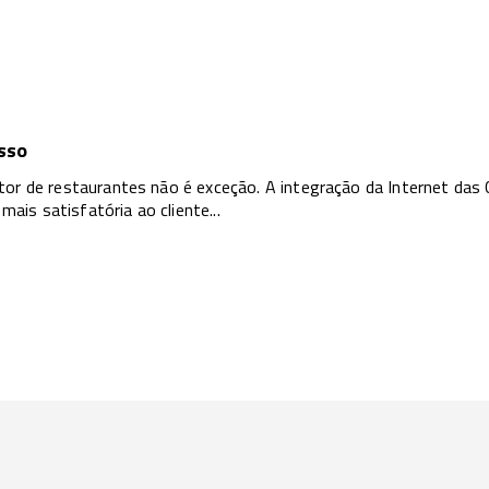
sso
tor de restaurantes não é exceção. A integração da Internet das
is satisfatória ao cliente...