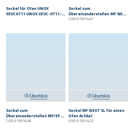
Sockel für Ofen UNOX
Sockel zum
XEVC0711 UNOX XEVC-0711-
Übereinanderstellen MF NEXT
EPRM O/MFN S
SL Artikel
COD 01501427
Überblick
Überblick
Sockel zum
Sockel MF NEXT SL für einen
Übereinanderstellen MF/EF
Ofen Artikel
NEXT S Artikel
COD 01501428
COD 01501422