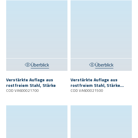
Überblick
Überblick
Verstärkte Auflage aus
Verstärkte Auflage aus
rostfreiem Stahl, Stärke
rostfreiem Stahl, Stärke
COD VA600021700
podest 10 mm
COD VA600021500