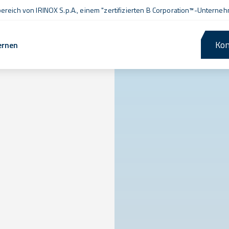
ereich von IRINOX S.p.A., einem
"zertifizierten B Corporation™
-Unterneh
Kon
ernen