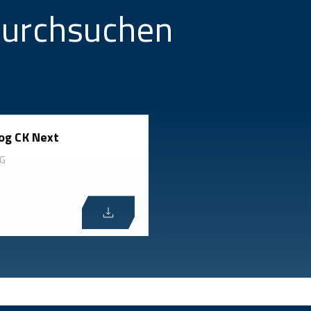
durchsuchen
og CK Next
OG