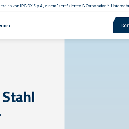
ereich von IRINOX S.p.A., einem
"zertifizierten B Corporation™
-Unterneh
Kon
ernen
 Stahl
r