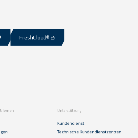
FreshCloud®
& lernen
Unterstützung
Kundendienst
ngen
Technische Kundendienstzentren