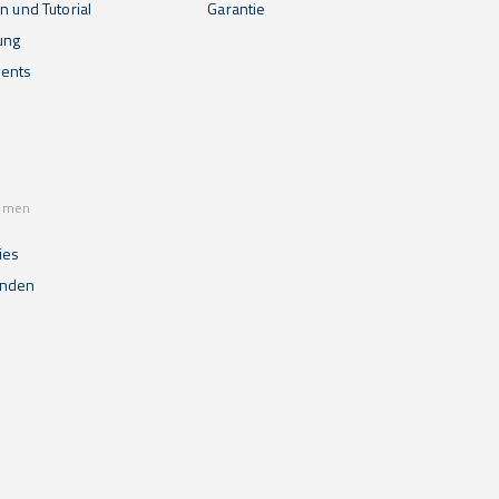
n und Tutorial
Garantie
ung
ents
mmen
ies
unden