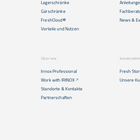
Lagerschränke
Anleitunge
Gärschränke
Fachberat
FreshCloud®
News & Ev
Vorteile und Nutzen
Über uns
Kundensti
Irinox Professional
Fresh Stor
Work with IRINOX
Unsere K
Standorte & Kontakte
Partnerschaften