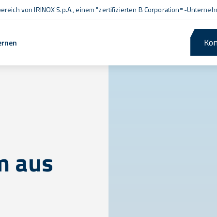
ereich von IRINOX S.p.A., einem
"zertifizierten B Corporation™
-Unterneh
Kon
ernen
m aus