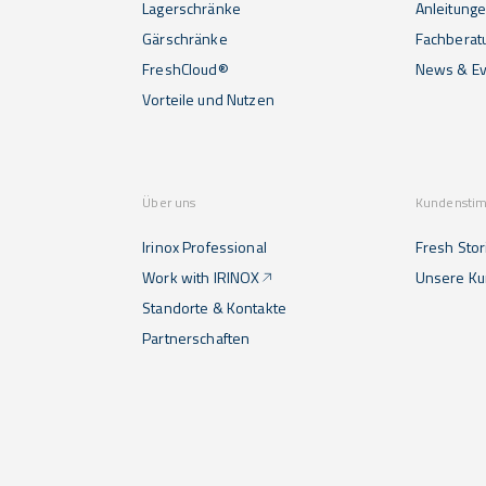
Lagerschränke
Anleitunge
Gärschränke
Fachberat
FreshCloud®
News & Ev
Vorteile und Nutzen
Über uns
Kundensti
Irinox Professional
Fresh Stor
Work with IRINOX
Unsere K
Standorte & Kontakte
Partnerschaften