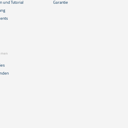
n und Tutorial
Garantie
ung
ents
mmen
ies
unden