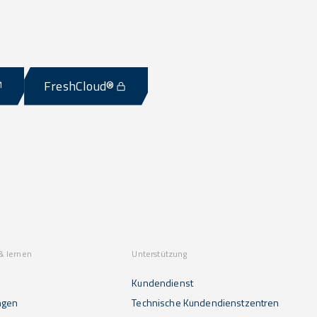
FreshCloud®
& lernen
Unterstützung
Kundendienst
ngen
Technische Kundendienstzentren