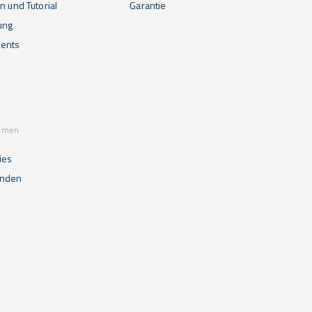
n und Tutorial
Garantie
ung
ents
mmen
ies
unden