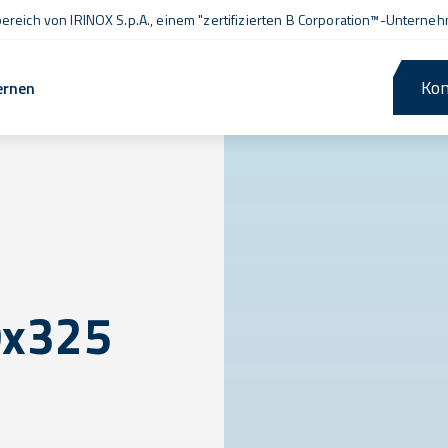
ereich von IRINOX S.p.A., einem
"zertifizierten B Corporation™
-Unterneh
Kon
ernen
0x325