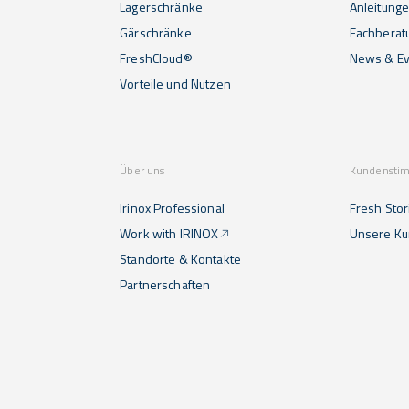
Lagerschränke
Anleitunge
Gärschränke
Fachberat
FreshCloud®
News & Ev
Vorteile und Nutzen
Über uns
Kundensti
Irinox Professional
Fresh Stor
Work with IRINOX
Unsere K
Standorte & Kontakte
Partnerschaften