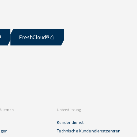
FreshCloud®
& lernen
Unterstützung
Kundendienst
ngen
Technische Kundendienstzentren