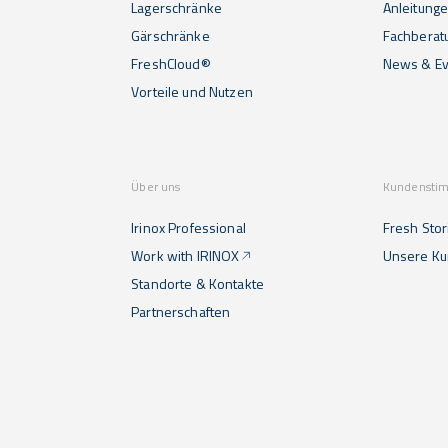
Lagerschränke
Anleitunge
Gärschränke
Fachberat
FreshCloud®
News & Ev
Vorteile und Nutzen
Über uns
Kundensti
Irinox Professional
Fresh Stor
Work with IRINOX
Unsere K
Standorte & Kontakte
Partnerschaften