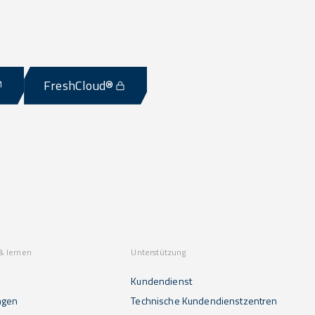
FreshCloud®
& lernen
Unterstützung
Kundendienst
ngen
Technische Kundendienstzentren