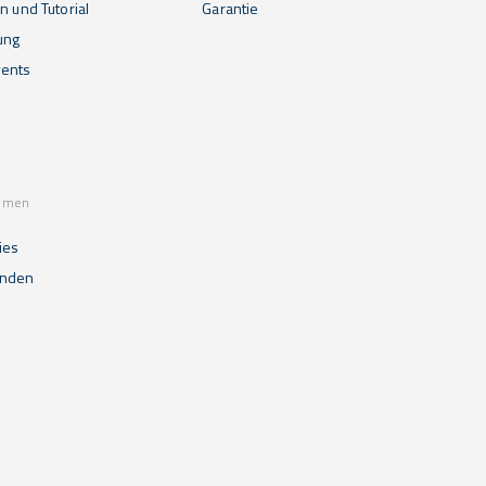
n und Tutorial
Garantie
ung
ents
mmen
ies
unden