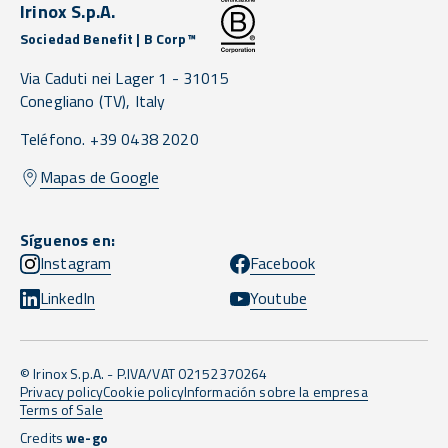
Irinox S.p.A.
Sociedad Benefit | B Corp™
Via Caduti nei Lager 1 -
31015
Conegliano
(TV),
Italy
Teléfono. +39 0438 2020
Mapas de Google
Síguenos en:
Instagram
Facebook
LinkedIn
Youtube
© Irinox S.p.A. - P.IVA/VAT 02152370264
Privacy policy
Cookie policy
Información sobre la empresa
Terms of Sale
Credits
we-go