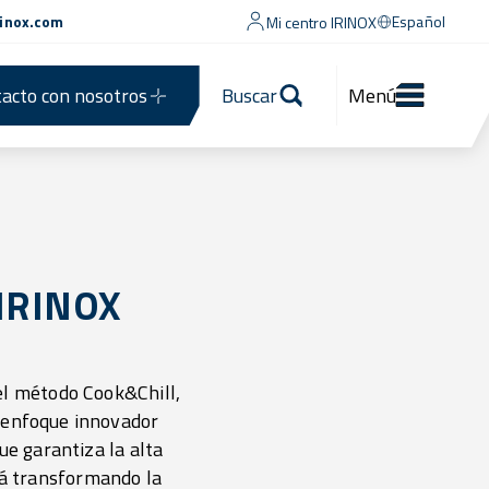
rinox.com
Español
Mi centro IRINOX
acto con nosotros
Buscar
Menú
n IRINOX
 el método Cook&Chill,
e enfoque innovador
ue garantiza la alta
tá transformando la