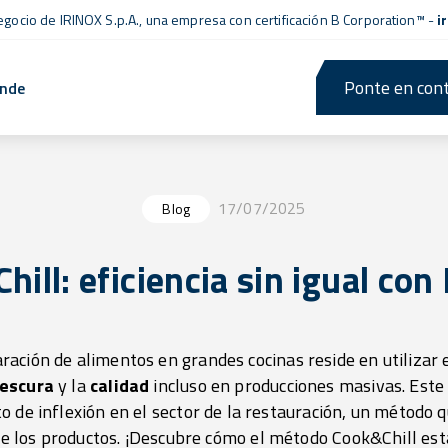
negocio de IRINOX S.p.A., una empresa con
certificación B Corporation™
-
i
Ponte en cont
ende
17/07/2025
Blog
ill: eficiencia sin igual co
aración de alimentos en grandes cocinas reside en utilizar
rescura
y la
calidad
incluso en producciones masivas. Est
 de inflexión en el sector de la restauración, un método q
 de los productos. ¡Descubre cómo el método Cook&Chill es