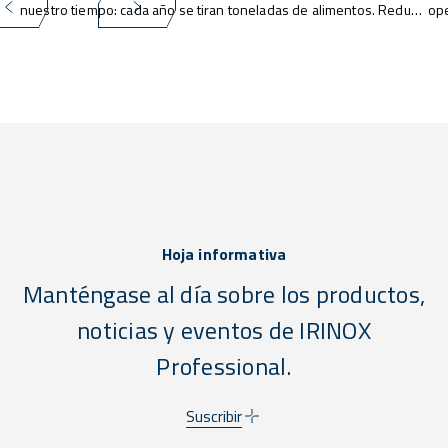
nuestro tiempo: cada año se tiran toneladas de alimentos. Reducir
ope
estos desperdicios no es solo una cuestión ética, sino también
lim
económica y medioambiental. En este contexto, la tecnología
con
desempeña un papel fundamental, y los abatidores de
un 
temperatura IRINOX representan una solución concreta y eficaz.
ali
det
ene
Hoja informativa
Manténgase al día sobre los productos,
noticias y eventos de IRINOX
Professional.
Suscribir