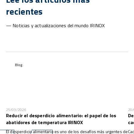
recientes
— Noticias y actualizaciones del mundo IRINOX
Blog
25/03/2026
20
Reducir el desperdicio alimentario: el papel de los
De
abatidores de temperatura IRINOX
ca
El desperdicio alimentario es uno de los desafíos más urgentes de
Cad