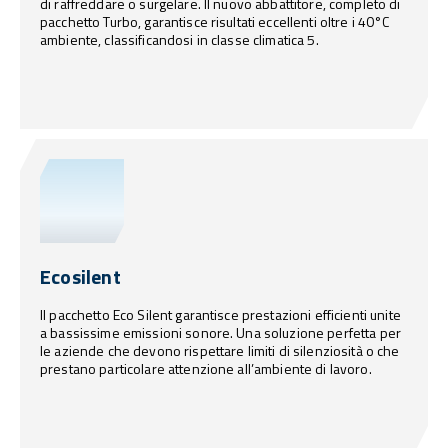
di raffreddare o surgelare. Il nuovo abbattitore, completo di
pacchetto Turbo, garantisce risultati eccellenti oltre i 40°C
ambiente, classificandosi in classe climatica 5.
Ecosilent
Il pacchetto Eco Silent garantisce prestazioni efficienti unite
a bassissime emissioni sonore. Una soluzione perfetta per
le aziende che devono rispettare limiti di silenziosità o che
prestano particolare attenzione all’ambiente di lavoro.