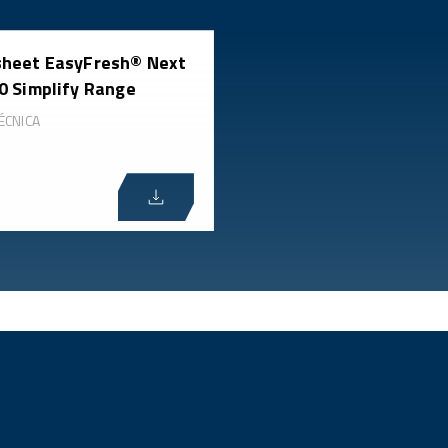
heet EasyFresh® Next
0 Simplify Range
ÉCNICA