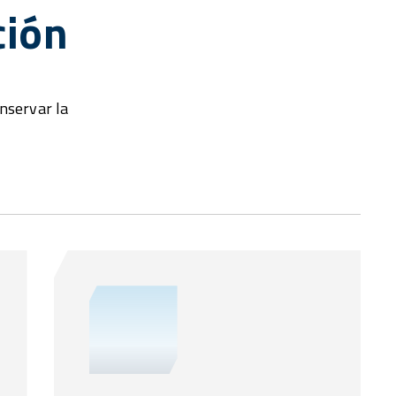
ción
onservar la