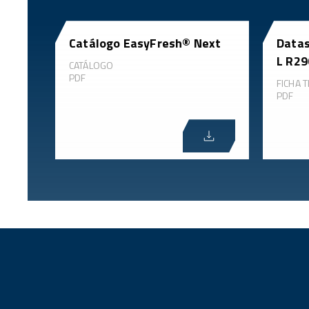
Catálogo EasyFresh® Next
Datas
L R29
CATÁLOGO
PDF
FICHA T
PDF