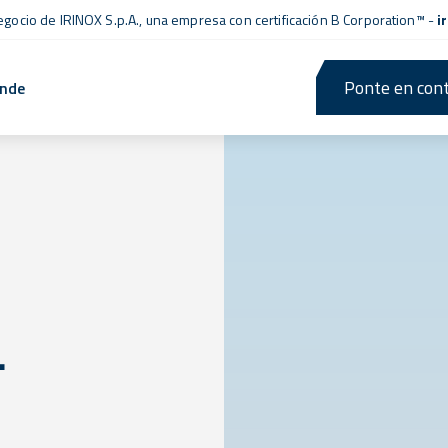
negocio de IRINOX S.p.A., una empresa con
certificación B Corporation™
-
i
Ponte en cont
ende
L