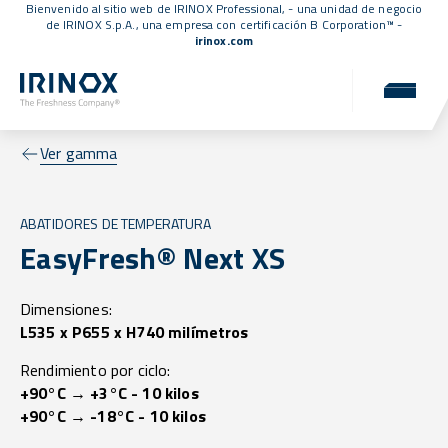
Bienvenido al sitio web de IRINOX Professional, - una unidad de negocio
de IRINOX S.p.A., una empresa con
certificación B Corporation™
-
irinox.com
Ver gamma
ABATIDORES DE TEMPERATURA
EasyFresh® Next XS
Dimensiones:
L535 x P655 x H740 milímetros
Rendimiento por ciclo:
+90°C → +3°C - 10 kilos
+90°C → -18°C - 10 kilos