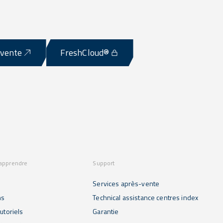
-vente
FreshCloud®
 apprendre
Support
Services après-vente
ns
Technical assistance centres index
utoriels
Garantie