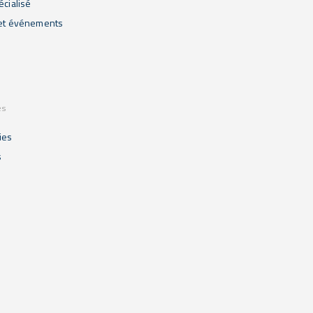
écialisé
 et événements
es
ies
s