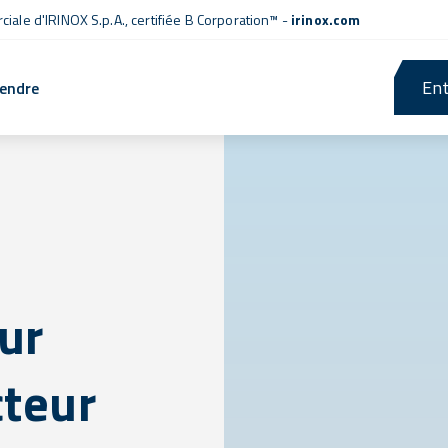
iale d'IRINOX S.p.A.,
certifiée B Corporation™
-
irinox.com
Ent
rendre
our
cteur