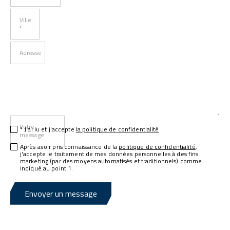
Ville
*
Adresse
Votre
* J'ai lu et j'accepte
la politique de confidentialité
message
Après avoir pris connaissance de la
politique de confidentialité
,
j'accepte le traitement de mes données personnelles à des fins
marketing (par des moyens automatisés et traditionnels) comme
indiqué au point 1.
Envoyer un message