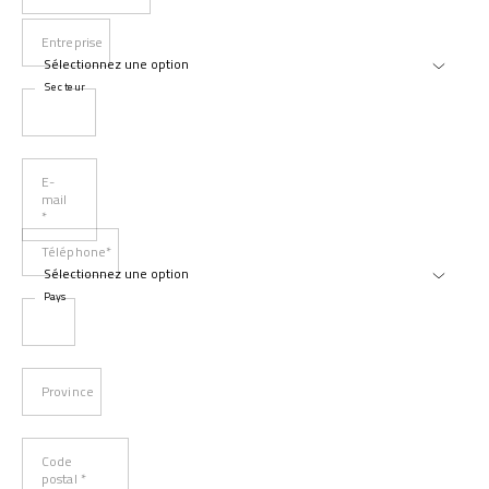
Entreprise
Secteur
E-
mail
*
Téléphone*
Pays
Province
Code
postal *