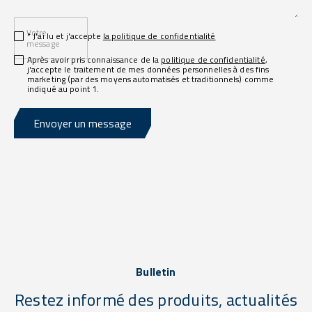
Votre
* J'ai lu et j'accepte
la politique de confidentialité
message
Après avoir pris connaissance de la
politique de confidentialité
,
j'accepte le traitement de mes données personnelles à des fins
marketing (par des moyens automatisés et traditionnels) comme
indiqué au point 1.
Envoyer un message
Bulletin
Restez informé des produits, actualités