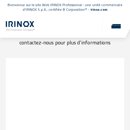
Bienvenue sur le site Web IRINOX Professional - une unité commerciale
d'IRINOX S.p.A.,
certifiée B Corporation™
-
irinox.com
Lieux & Contacts
Visitez-nous dans l’un de nos établissements ou
contactez-nous pour plus d’informations