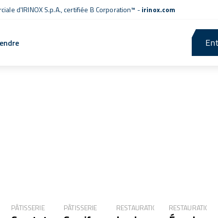
iale d'IRINOX S.p.A.,
certifiée B Corporation™
-
irinox.com
Ent
rendre
Applications
PÂTISSERIE
PÂTISSERIE
RESTAURATION
RESTAURATION