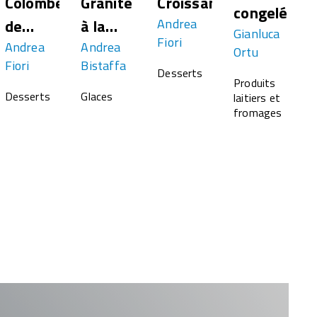
Colombe
Granité
Croissant
congelé
de
à la
Andrea
Gianluca
Fiori
Pâques
Andrea
fraise
Andrea
Ortu
Fiori
Bistaffa
Desserts
Produits
Desserts
Glaces
laitiers et
fromages