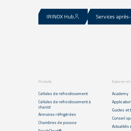
IRINOX Hub
Services après
Produits
Explorer et
Cellules de refroidissement
Academy
Cellules de refroidissement à
Applicatio
chariot
Guides et t
Armoires réfrigérées
Conseil sp
Chambres de pousse
Actualités
FreshCloud®