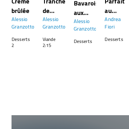
Crème
Tranches
Parfait
Bavarois
brûlée
de
au
aux
Alessio
bœuf
Alessio
Tiramis
Andrea
trois
Alessio
Granzotto
Granzotto
Fiori
Granzotto
marinées
chocolats
Desserts
Viande
Desserts
Desserts
2
2:15