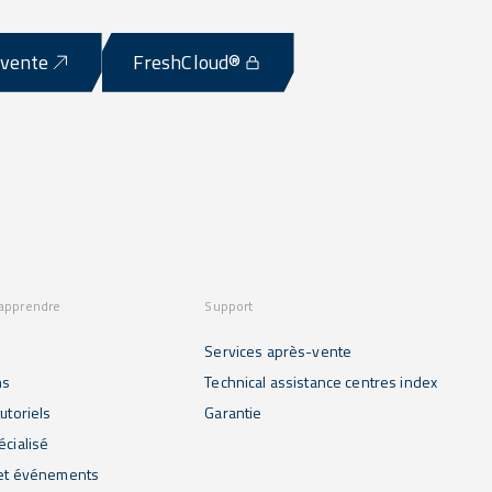
-vente
FreshCloud®
 apprendre
Support
Services après-vente
ns
Technical assistance centres index
utoriels
Garantie
écialisé
 et événements