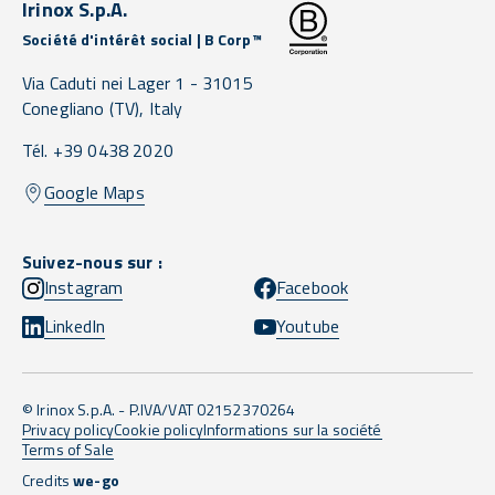
Irinox S.p.A.
Société d'intérêt social | B Corp™
Via Caduti nei Lager 1 -
31015
Conegliano
(TV),
Italy
Tél. +39 0438 2020
Google Maps
Suivez-nous sur :
Instagram
Facebook
LinkedIn
Youtube
© Irinox S.p.A. - P.IVA/VAT 02152370264
Privacy policy
Cookie policy
Informations sur la société
Terms of Sale
Credits
we-go