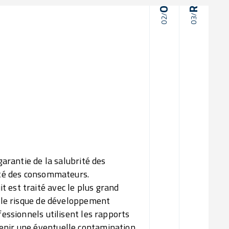
02/
03/
02/
Optimi
03/
Effica
Op
garantie de la salubrité des
rité des consommateurs.
 est traité avec le plus grand
i le risque de développement
fessionnels utilisent les rapports
enir une éventuelle contamination