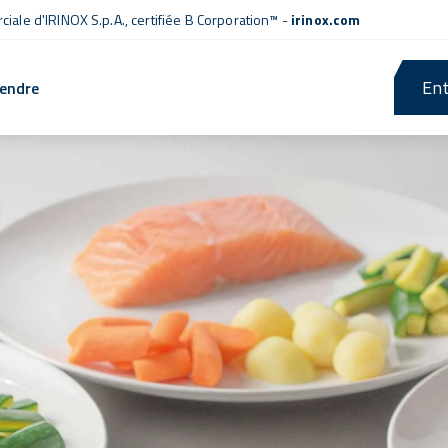
iale d'IRINOX S.p.A.,
certifiée B Corporation™
-
irinox.com
Ent
rendre