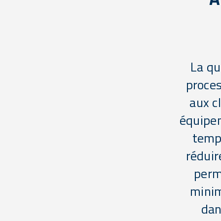
La qu
proces
aux c
équipe
temps
réduir
perm
minim
dan