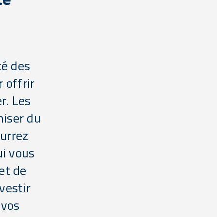
té des
 offrir
r. Les
iser du
ourrez
ui vous
et de
vestir
 vos