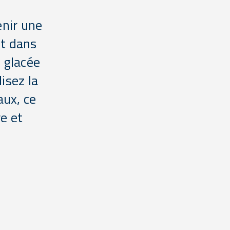
enir une
it dans
e glacée
isez la
aux, ce
e et