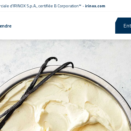
iale d'IRINOX S.p.A.,
certifiée B Corporation™
-
irinox.com
Ent
rendre