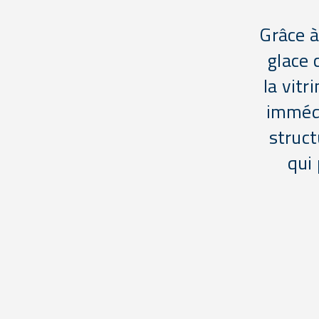
Grâce à
glace 
la vitr
immédi
struct
qui