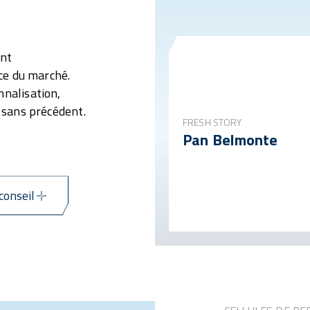
ent
ace du marché.
nnalisation,
x sans précédent.
FRESH STORY
Pan Belmonte
conseil