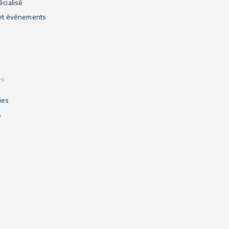
écialisé
 et événements
es
ies
s