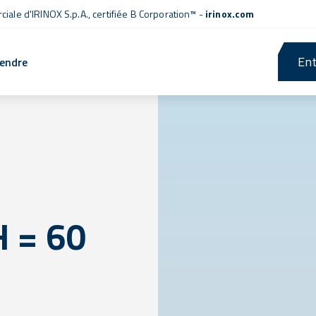
iale d'IRINOX S.p.A.,
certifiée B Corporation™
-
irinox.com
Ent
rendre
H = 60