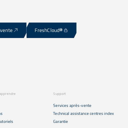
-vente
FreshCloud®
 apprendre
Support
Services après-vente
ns
Technical assistance centres index
utoriels
Garantie