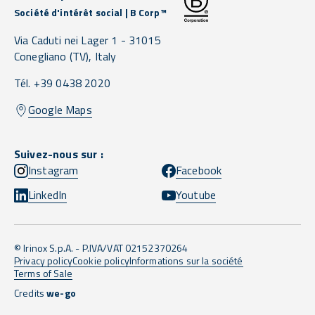
Société d'intérêt social | B Corp™
Via Caduti nei Lager 1 -
31015
Conegliano
(TV),
Italy
Tél. +39 0438 2020
Google Maps
Suivez-nous sur :
Instagram
Facebook
LinkedIn
Youtube
© Irinox S.p.A. - P.IVA/VAT 02152370264
Privacy policy
Cookie policy
Informations sur la société
Terms of Sale
Credits
we-go