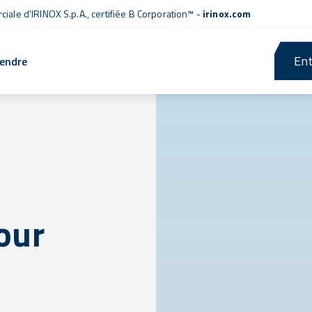
iale d'IRINOX S.p.A.,
certifiée B Corporation™
-
irinox.com
Ent
rendre
our