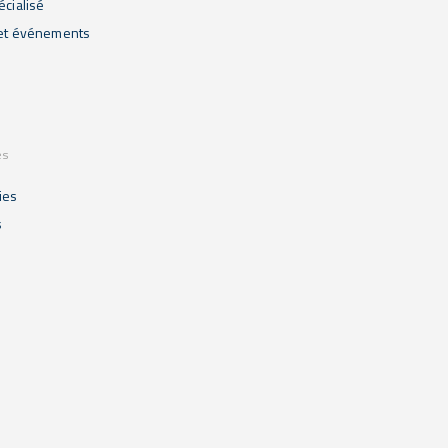
écialisé
 et événements
es
ies
s