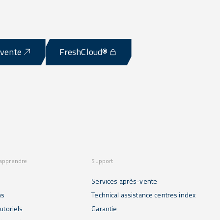
-vente
FreshCloud®
 apprendre
Support
Services après-vente
ns
Technical assistance centres index
utoriels
Garantie