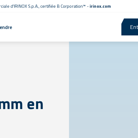
iale d'IRINOX S.p.A.,
certifiée B Corporation™
-
irinox.com
Ent
rendre
 mm en