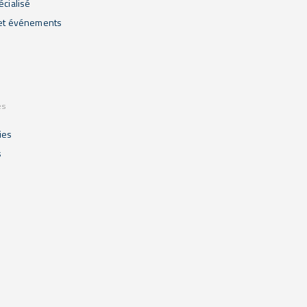
écialisé
 et événements
es
ies
s