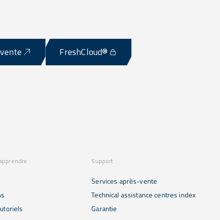
-vente
FreshCloud®
 apprendre
Support
Services après-vente
ns
Technical assistance centres index
utoriels
Garantie