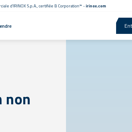
iale d'IRINOX S.p.A.,
certifiée B Corporation™
-
irinox.com
Ent
rendre
m non