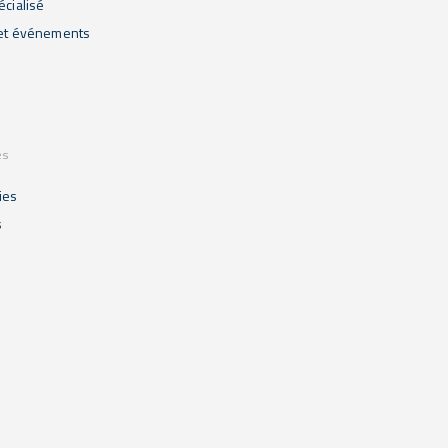
écialisé
 et événements
es
ies
s