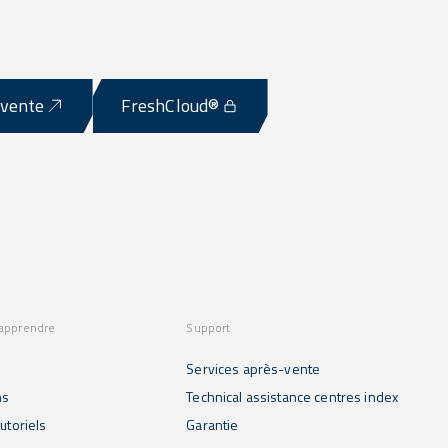
-vente
FreshCloud®
 apprendre
Support
Services après-vente
ns
Technical assistance centres index
utoriels
Garantie