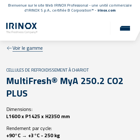
Bienvenue sur le site Web IRINOX Professional - une unité commerciale
d'IRINOX S.p.A.,
certifiée B Corporation™
-
irinox.com
Voir le gamme
CELLULES DE REFROIDISSEMENT À CHARIOT
MultiFresh® MyA 250.2 CO2
PLUS
Dimensions:
L1600 x P1425 x H2350 mm
Rendement par cycle:
+90°C → +3°C - 250 kg