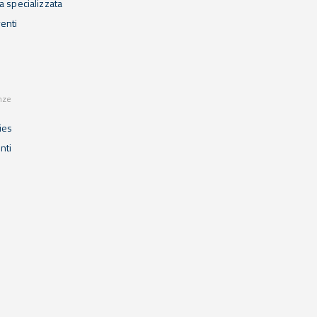
 specializzata
enti
nze
ies
enti