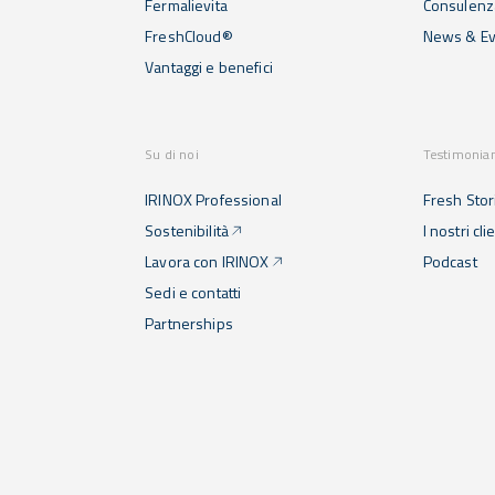
Fermalievita
Consulenza
FreshCloud®
News & Ev
Vantaggi e benefici
Su di noi
Testimonia
IRINOX Professional
Fresh Stor
Sostenibilità
I nostri cli
Lavora con IRINOX
Podcast
Sedi e contatti
Partnerships