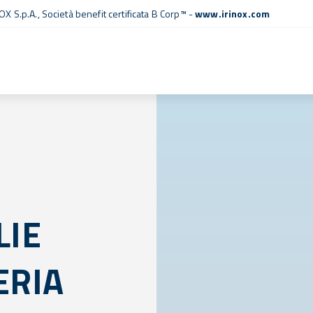
OX S.p.A.,
Società benefit certificata B Corp™
-
www.irinox.com
LIE
ERIA