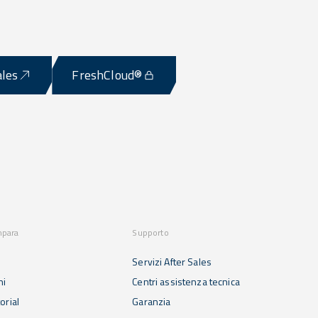
ales
FreshCloud®
mpara
Supporto
Servizi After Sales
ni
Centri assistenza tecnica
orial
Garanzia