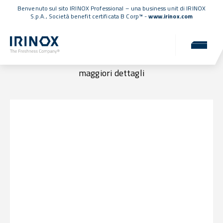
Benvenuto sul sito IRINOX Professional – una business unit di IRINOX
S.p.A.,
Società benefit certificata B Corp™
-
www.irinox.com
Sedi e contatti
Raggiungici in una delle nostre sedi o contattaci per
maggiori dettagli