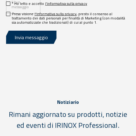
Il tuo
* Ho letto e accetto
l'informativa sulla privacy
messaggio
Presa visione
l'informativa sulla privacy
, presto il consenso al
trattamento dei dati personali per finalità di Marketing (con modalità
sia automatizzate che tradizionali) di cui al punto 1.
Invia messaggio
Notiziario
Rimani aggiornato su prodotti, notizie
ed eventi di IRINOX Professional.