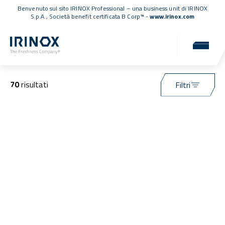
Benvenuto sul sito IRINOX Professional – una business unit di IRINOX
S.p.A.,
Società benefit certificata B Corp™
-
www.irinox.com
Applicazioni
70
risultati
Filtri