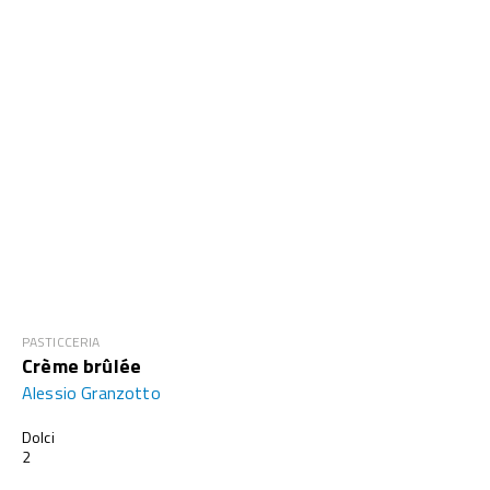
PASTICCERIA
Crème brûlée
Alessio Granzotto
Dolci
2