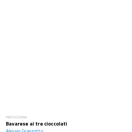
PASTICCERIA
Bavarese ai tre cioccolati
Alessio Granzotto