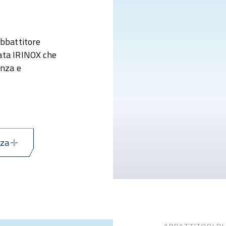
abbattitore
ata IRINOX che
enza e
nza