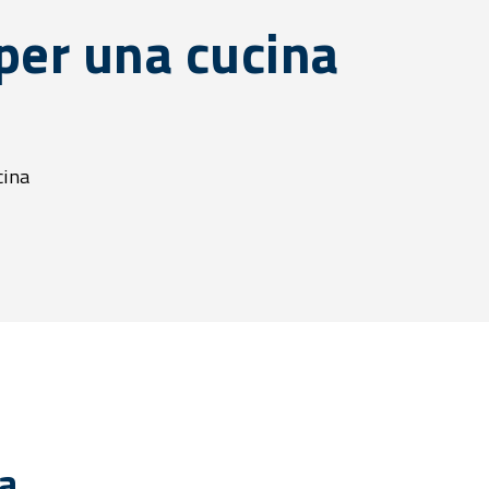
 per una cucina
cina
a