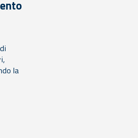
mento
di
i,
ndo la