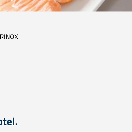
 IRINOX
otel.