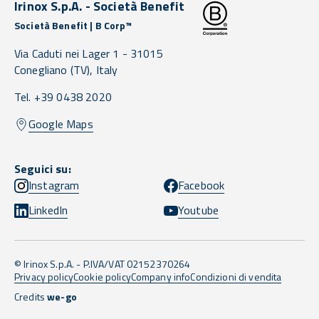
Irinox S.p.A. - Società Benefit
Società Benefit | B Corp™
Via Caduti nei Lager 1 -
31015
Conegliano
(TV),
Italy
Tel. +39 0438 2020
Google Maps
Seguici su:
Instagram
Facebook
LinkedIn
Youtube
© Irinox S.p.A. - P.IVA/VAT 02152370264
Privacy policy
Cookie policy
Company info
Condizioni di vendita
Credits
we-go