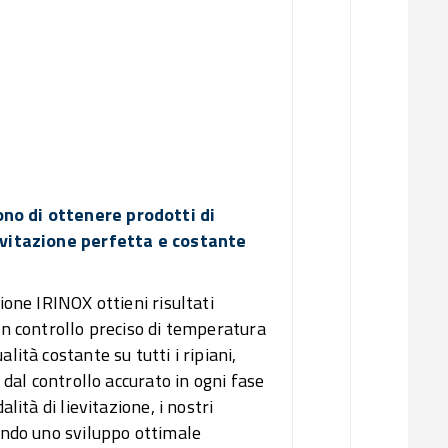
02/
Mantien
03/
Conse
Ot
ono di ottenere prodotti di
ievitazione perfetta e costante
ione IRINOX ottieni risultati
 un controllo preciso di temperatura
lità costante su tutti i ripiani,
e dal controllo accurato in ogni fase
lità di lievitazione, i nostri
rando uno sviluppo ottimale