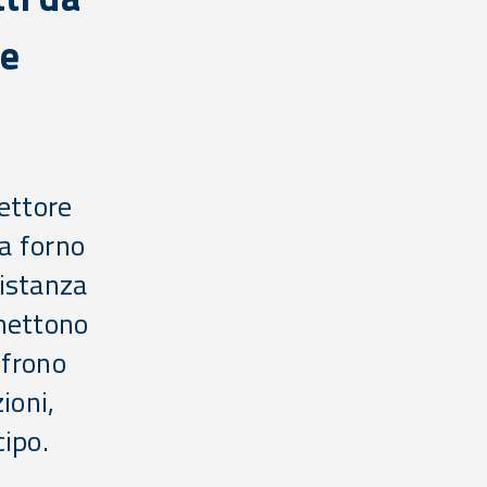
te
settore
da forno
istanza
rmettono
ffrono
ioni,
cipo.