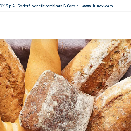
OX S.p.A.,
Società benefit certificata B Corp™
-
www.irinox.com