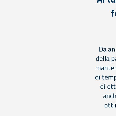
f
Da ann
della p
manteng
di temp
di ot
anch
otti