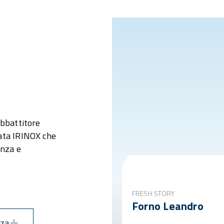
abbattitore
ata IRINOX che
enza e
FRESH STORY
Forno Leandro
nza