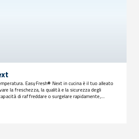
ext
temperatura. EasyFresh® Next in cucina è il tuo alleato
vare la freschezza, la qualità e la sicurezza degli
 capacità di raffreddare o surgelare rapidamente,
tatte le proprietà organolettiche, ottimizzare i
urre gli sprechi, garantendo sempre piatti perfetti per