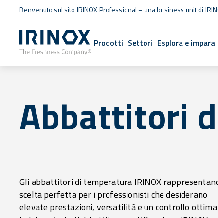
Benvenuto sul sito IRINOX Professional – una business unit di IRIN
Prodotti
Settori
Esplora e impara
Abbattitori 
Gli abbattitori di temperatura IRINOX rappresentano
operando in un intervallo di temperatura che va
scelta perfetta per i professionisti che desiderano
-35°C fino a +85°C. Con IRINOX, ogni fase della
elevate prestazioni, versatilità e un controllo ottima
preparazione viene ottimizzata, garantendo massi