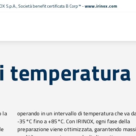
OX S.p.A.,
Società benefit certificata B Corp™
-
www.irinox.com
di temperatura
 la
 da
le
ma