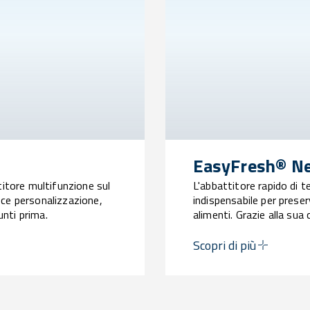
EasyFresh® N
titore multifunzione sul
L'abbattitore rapido di 
ce personalizzazione,
indispensabile per preser
unti prima.
alimenti. Grazie alla sua
consente di mantenere in
processi lavorativi e rid
Scopri di più
ogni occasione.