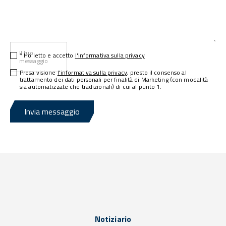
Il tuo
* Ho letto e accetto
l'informativa sulla privacy
messaggio
Presa visione
l'informativa sulla privacy
, presto il consenso al
trattamento dei dati personali per finalità di Marketing (con modalità
sia automatizzate che tradizionali) di cui al punto 1.
Invia messaggio
Notiziario