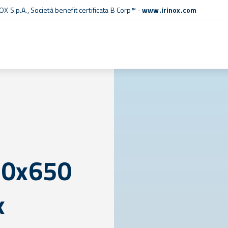
OX S.p.A.,
Società benefit certificata B Corp™
-
www.irinox.com
530x650
x