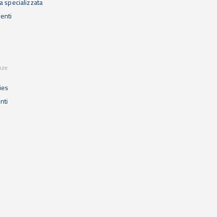
 specializzata
enti
nze
ies
enti