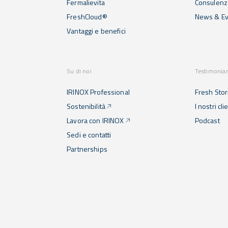
Fermalievita
Consulenza
FreshCloud®
News & Ev
Vantaggi e benefici
Su di noi
Testimonia
IRINOX Professional
Fresh Stor
Sostenibilità
I nostri cli
Lavora con IRINOX
Podcast
Sedi e contatti
Partnerships