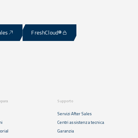
ales
FreshCloud®
mpara
Supporto
Servizi After Sales
ni
Centri assistenza tecnica
orial
Garanzia