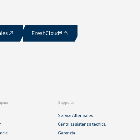
ales
FreshCloud®
mpara
Supporto
Servizi After Sales
ni
Centri assistenza tecnica
orial
Garanzia