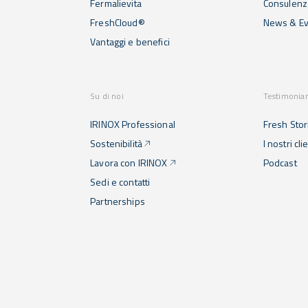
Fermalievita
Consulenza
FreshCloud®
News & Ev
Vantaggi e benefici
Su di noi
Testimonia
IRINOX Professional
Fresh Stor
Sostenibilità
I nostri cli
Lavora con IRINOX
Podcast
Sedi e contatti
Partnerships