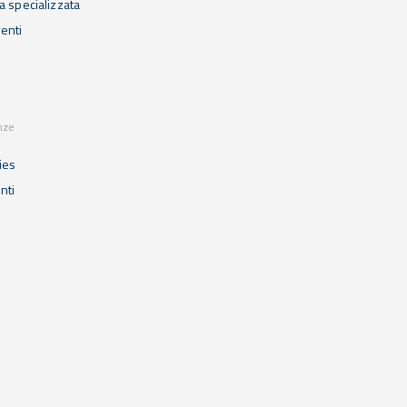
 specializzata
enti
nze
ies
enti