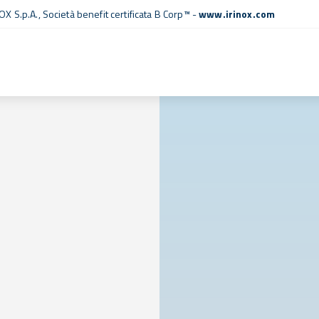
OX S.p.A.,
Società benefit certificata B Corp™
-
www.irinox.com