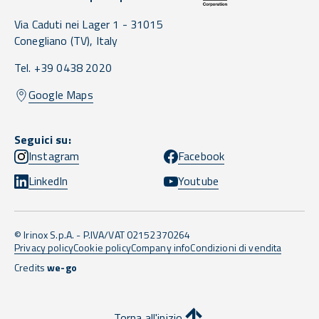
Via Caduti nei Lager 1 -
31015
Conegliano
(TV),
Italy
Tel. +39 0438 2020
Google Maps
Seguici su:
Instagram
Facebook
LinkedIn
Youtube
© Irinox S.p.A. - P.IVA/VAT 02152370264
Privacy policy
Cookie policy
Company info
Condizioni di vendita
Credits
we-go
Torna all'inizio